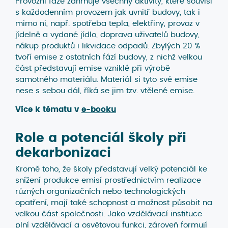
Provozní fáze zahrnuje všechny aktivity, které souvisí
s každodenním provozem jak uvnitř budovy, tak i
mimo ni, např. spotřeba tepla, elektřiny, provoz v
jídelně a vydané jídlo, doprava uživatelů budovy,
nákup produktů i likvidace odpadů. Zbylých 20 %
tvoří emise z ostatních fází budovy, z nichž velkou
část představují emise vzniklé při výrobě
samotného materiálu. Materiál si tyto své emise
nese s sebou dál, říká se jim tzv. vtělené emise.
Více k tématu v
e-booku
Role a potenciál školy při
dekarbonizaci
Kromě toho, že školy představují velký potenciál ke
snížení produkce emisí prostřednictvím realizace
různých organizačních nebo technologických
opatření, mají také schopnost a možnost působit na
velkou část společnosti. Jako vzdělávací instituce
plní vzdělávací a osvětovou funkci, zároveň formují