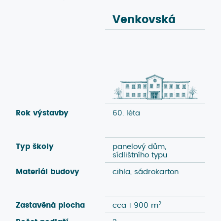
Venkovská
M
Rok výstavby
60. léta
50
Typ školy
panelový dům,
p
sídlištního typu
sí
Materiál budovy
cihla, sádrokarton
be
ci
Zastavěná plocha
cca 1 900 m²
c