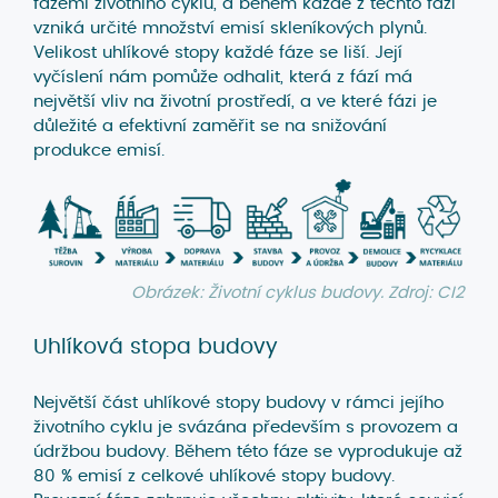
fázemi životního cyklu, a během každé z těchto fází
vzniká určité množství emisí skleníkových plynů.
Velikost uhlíkové stopy každé fáze se liší. Její
vyčíslení nám pomůže odhalit, která z fází má
největší vliv na životní prostředí, a ve které fázi je
důležité a efektivní zaměřit se na snižování
produkce emisí.
Obrázek: Životní cyklus budovy. Zdroj: CI2
Uhlíková stopa budovy
Největší část uhlíkové stopy budovy v rámci jejího
životního cyklu je svázána především s provozem a
údržbou budovy. Během této fáze se vyprodukuje až
80 % emisí z celkové uhlíkové stopy budovy.