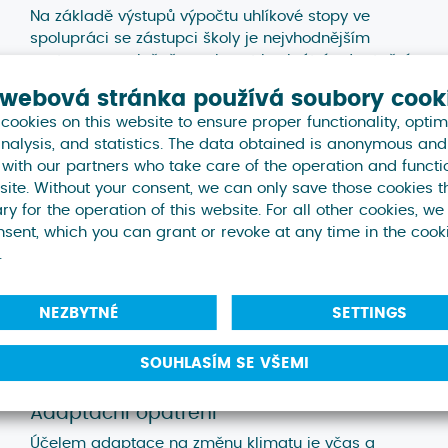
Na základě výstupů výpočtu uhlíkové stopy ve
spolupráci se zástupci školy je nejvhodnějším
postupem společně navrhnout konkrétní adaptační
a mitigační opatření, která povedou ke snížení
 webová stránka používá soubory cook
vzniklých emisí skleníkových plynů a zároveň vytvoří
ookies on this website to ensure proper functionality, optimi
příjemný prostor pro žáky a pedagogy. Jednotlivý
nalysis, and statistics. The data obtained is anonymous an
popis opatření naleznete v samotné publikaci
Škola,
 with our partners who take care of the operation and functi
která chrání klima
.
site. Without your consent, we can only save those cookies t
y for the operation of this website. For all other cookies, w
Mitigační opatření
nsent, which you can grant or revoke at any time in the cook
Mitigační opatření jsou přímá či nepřímá opatření
.
realizovaná za účelem snížení emisí skleníkových
plynů, např. využití obnovitelných zdrojů energie,
NEZBYTNÉ
SETTINGS
snížení spotřeby energie prostřednictvím
efektivnějšího využití jejích zdrojů, zateplení budov
apod.
SOUHLASÍM SE VŠEMI
Adaptační opatření
Účelem adaptace na změnu klimatu je včas a