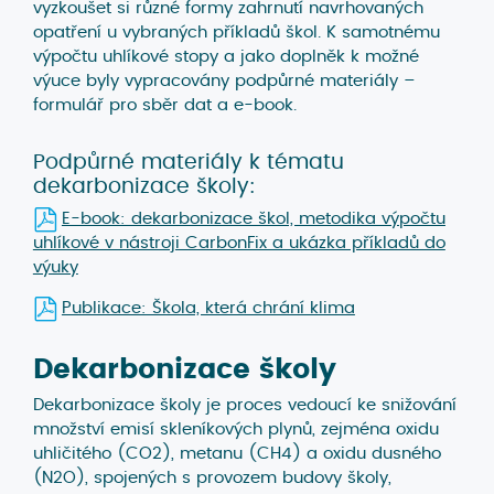
vyzkoušet si různé formy zahrnutí navrhovaných
opatření u vybraných příkladů škol. K samotnému
výpočtu uhlíkové stopy a jako doplněk k možné
výuce byly vypracovány podpůrné materiály –
formulář pro sběr dat a e-book.
Podpůrné materiály k tématu
dekarbonizace školy:
E-book: dekarbonizace škol, metodika výpočtu
uhlíkové v nástroji CarbonFix a ukázka příkladů do
výuky
Publikace: Škola, která chrání klima
Dekarbonizace školy
Dekarbonizace školy je proces vedoucí ke snižování
množství emisí skleníkových plynů, zejména oxidu
uhličitého (CO2), metanu (CH4) a oxidu dusného
(N2O), spojených s provozem budovy školy,