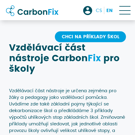
kontakt
CS
EN
přihlásit
CHCI NA PŘÍKLADY ŠKOL
Vzdělávací část
/
nástroje Carbon
Fix
pro
školy
registrovat
Vzdělávací část nástroje je určena zejména pro
žáky a pedagogy jako vzdělávací pomůcka.
Uvádíme zde také základní pojmy týkající se
dekarbonizace škol a předkládáme 3 příklady
výpočtů uhlíkových stop základních škol. Zmiňované
příklady umožňují sledovat, jak jednotlivé oblasti
provozu školy ovlivňují velikost uhlíkové stopy, a