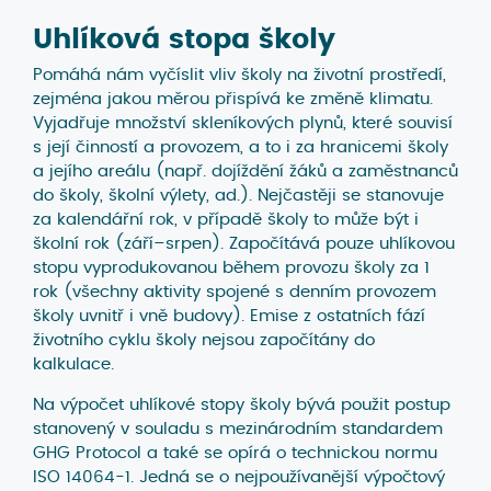
Uhlíková stopa školy
Pomáhá nám vyčíslit vliv školy na životní prostředí,
zejména jakou měrou přispívá ke změně klimatu.
Vyjadřuje množství skleníkových plynů, které souvisí
s její činností a provozem, a to i za hranicemi školy
a jejího areálu (např. dojíždění žáků a zaměstnanců
do školy, školní výlety, ad.). Nejčastěji se stanovuje
za kalendářní rok, v případě školy to může být i
školní rok (září–srpen). Započítává pouze uhlíkovou
stopu vyprodukovanou během provozu školy za 1
rok (všechny aktivity spojené s denním provozem
školy uvnitř i vně budovy). Emise z ostatních fází
životního cyklu školy nejsou započítány do
kalkulace.
Na výpočet uhlíkové stopy školy bývá použit postup
stanovený v souladu s mezinárodním standardem
GHG Protocol a také se opírá o technickou normu
ISO 14064-1. Jedná se o nejpoužívanější výpočtový