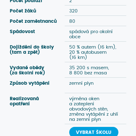
Počet podlaží
2
4
Počet žáků
320
4
Počet zaměstnanců
80
6
Spádovost
spádová pro okolní
m
obce
Dojíždění do školy
50 % autem (16 km),
1
(tam a zpět)
20 % autobusem
%
(16 km)
Vydané obědy
35 200 s masem,
5
(za školní rok)
8 800 bez masa
2
Způsob vytápění
zemní plyn
d
Realizovaná
výměna oken
za
opatření
a zateplení
v
obvodových stěn,
el
změna vytápění z uhlí
na zemní plyn
VYBRAT ŠKOLU