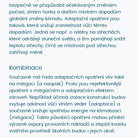
bezpečně se přizpůsobit očekávaným změnám
počasí, vlnám horka a dalším místním dopadům
globální změny klimatu. Adaptační opatření jsou
taková, která snižují zranitelnost vůči těmto
dopadům. Jedná se např. o nátěry na střechách,
které odrážejí sluneční světlo, a tím pomáhají snížit
teplotu střechy, čímž se místnosti pod střechou
zahřívají méně.
Kombinace
Současně má řada adaptačních opatření vliv také
na mitigaci (a naopak). Proto jsou nejefektivnější
opatření s mitigačním a adaptačním efektem
zároveň. Například účinná izolace konstrukcí budov
zvyšuje odolnost vůči vlnám veder (adaptace) a
současně snižuje spotřebu energie na klimatizaci
(mitigace). Takto působící opatření mohou přinést
výrazné úspory provozních nákladů a zlepšit kvalitu
vnitřního prostředí školních budov i jejich okolí.