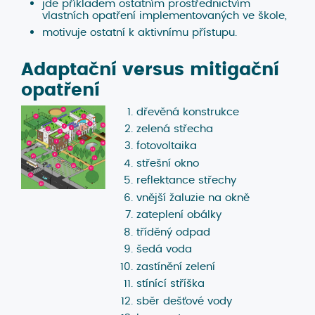
jde příkladem ostatním prostřednictvím
vlastních opatření implementovaných ve škole,
motivuje ostatní k aktivnímu přístupu.
Adaptační versus mitigační
opatření
dřevěná konstrukce
zelená střecha
fotovoltaika
střešní okno
reflektance střechy
vnější žaluzie na okně
zateplení obálky
tříděný odpad
šedá voda
zastínění zelení
stínící stříška
sběr dešťové vody