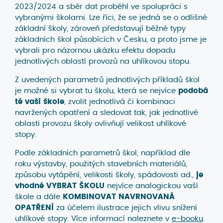
2023/2024 a sběr dat proběhl ve spolupráci s
vybranými školami. Lze říci, že se jedná se o odlišné
základní školy, zároveň představují běžné typy
základních škol působících v Česku, a proto jsme je
vybrali pro názornou ukázku efektu dopadu
jednotlivých oblastí provozů na uhlíkovou stopu.
Z uvedených parametrů jednotlivých příkladů škol
je možné si vybrat tu školu, která se nejvíce
podobá
té vaší škole
, zvolit jednotlivá či kombinaci
navržených opatření a sledovat tak, jak jednotlivé
oblasti provozu školy ovlivňují velikost uhlíkové
stopy.
Podle základních parametrů škol, například dle
roku výstavby, použitých stavebních materiálů,
způsobu vytápění, velikosti školy, spádovosti ad.,
je
vhodné VYBRAT ŠKOLU
nejvíce analogickou vaší
škole a dále
KOMBINOVAT NAVRNOVANÁ
OPATŘENÍ
za účelem ilustrace jejich vlivu snížení
uhlíkové stopy. Více informací naleznete v
e-booku
.