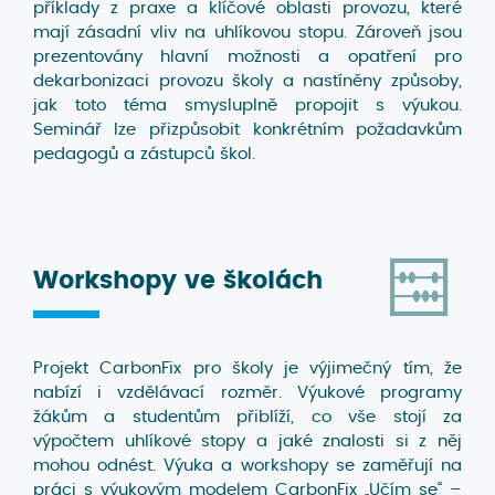
příklady z praxe a klíčové oblasti provozu, které
mají zásadní vliv na uhlíkovou stopu. Zároveň jsou
prezentovány hlavní možnosti a opatření pro
dekarbonizaci provozu školy a nastíněny způsoby,
jak toto téma smysluplně propojit s výukou.
Seminář lze přizpůsobit konkrétním požadavkům
pedagogů a zástupců škol.
Workshopy
ve školách
Projekt CarbonFix pro školy je výjimečný tím, že
nabízí i vzdělávací rozměr. Výukové programy
žákům a studentům přiblíží, co vše stojí za
výpočtem uhlíkové stopy a jaké znalosti si z něj
mohou odnést. Výuka a workshopy se zaměřují na
práci s výukovým modelem CarbonFix „Učím se“ –