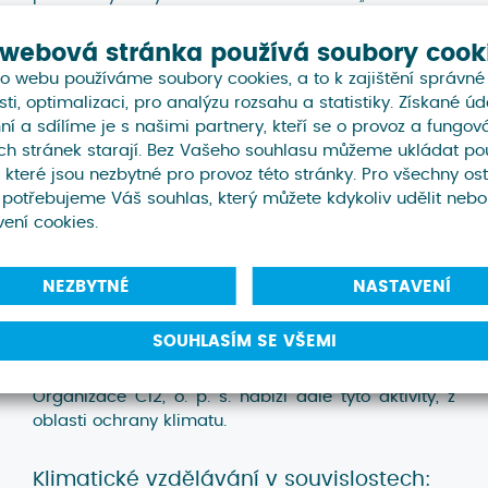
od seznámení s jeho principy až po praktické
využití.
 webová stránka používá soubory cook
o webu používáme soubory cookies, a to k zajištění správné
Při workshopech je praktikován mezipředmětový
ti, optimalizaci, pro analýzu rozsahu a statistiky. Získané úd
přístup – využívá se matematických znalostí,
í a sdílíme je s našimi partnery, kteří se o provoz a fungov
přírodovědných principů, geografických
h stránek starají. Bez Vašeho souhlasu můžeme ukládat pou
souvislostech a zejména pak se soustředí na práci
 které jsou nezbytné pro provoz této stránky. Pro všechny ost
s daty a jejich prezentaci.
 potřebujeme Váš souhlas, který můžete kdykoliv udělit nebo
vení cookies.
NEZBYTNÉ
NASTAVENÍ
Návazné
služby
SOUHLASÍM SE VŠEMI
Organizace CI2, o. p. s. nabízí dále tyto aktivity, z
oblasti ochrany klimatu.
Klimatické vzdělávání v souvislostech: