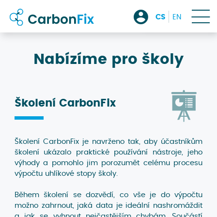
kontakt
CS
EN
přihlásit
Nabízíme pro školy
/
Školení
CarbonFix
registrovat
Školení CarbonFix je navrženo tak, aby účastníkům
školení ukázalo praktické používání nástroje, jeho
výhody a pomohlo jim porozumět celému procesu
výpočtu uhlíkové stopy školy.
Během školení se dozvědí, co vše je do výpočtu
možno zahrnout, jaká data je ideální nashromáždit
a jak se vyhnout nejčastějším chybám. Součástí