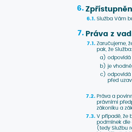
Zpřístupněn
Služba Vám bu
Práva z vad
Zaručujeme, ž
pak, že Služba
odpovídá 
je vhodné
odpovídá 
před uzav
Práva a povin
právními před
zákoníku a zák
V případě, že
podmínek dle 
(tedy Službu 