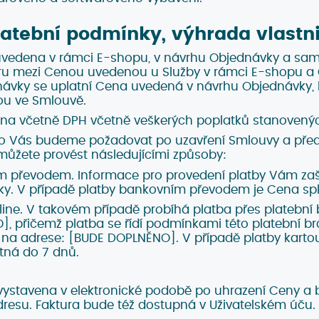
atební podmínky, výhrada vlastn
uvedena v rámci E-shopu, v návrhu Objednávky a sa
ru mezi Cenou uvedenou u Služby v rámci E-shopu 
ávky se uplatní Cena uvedená v návrhu Objednávky, 
ou ve Smlouvě.
na včetně DPH včetně veškerých poplatků stanovený
o Vás budeme požadovat po uzavření Smlouvy a před
ůžete provést následujícími způsoby:
 převodem. Informace pro provedení platby Vám zaš
y. V případě platby bankovním převodem je Cena spl
line. V takovém případě probíhá platba přes platební
, přičemž platba se řídí podmínkami této platební brá
na adrese: [BUDE DOPLNĚNO]. V případě platby kartou
tná do 7 dnů.
vystavena v elektronické podobě po uhrazení Ceny a 
resu. Faktura bude též dostupná v Uživatelském úču.