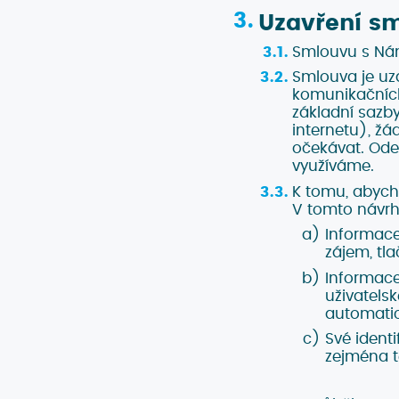
Uzavření s
Smlouvu s Nám
Smlouva je uz
komunikačních 
základní sazby
internetu), ž
očekávat. Ode
využíváme.
K tomu, abycho
V tomto návrh
Informace
zájem, tl
Informace
uživatels
automatic
Své ident
zejména t