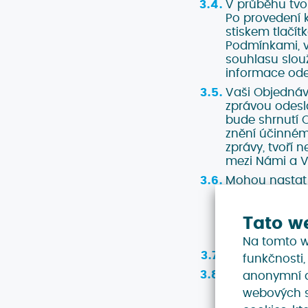
V průběhu tvo
Po provedení k
stiskem tlačít
Podmínkami, v
souhlasu slouž
informace od
Vaši Objednáv
zprávou odesl
bude shrnutí 
znění účinném 
zprávy, tvoří
mezi Námi a V
Mohou nastat 
o situace, kdy
nemůžeme Obj
Tato w
uzavření Smlo
uzavřena ve ch
Na tomto w
V případě, kdy
funkčnosti,
V případě, že 
anonymní a 
v takovém pří
webových s
předvyplněných