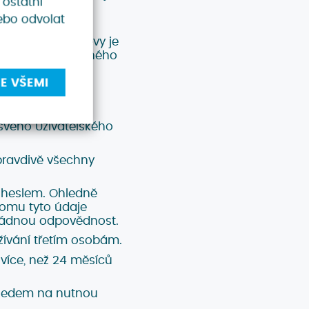
 ostatní
vyplňovat Vaše
ebo odvolat
 poskytnutí slevy je
ě do předem určeného
E VŠEMI
svého Uživatelského
 pravdivě všechny
 heslem. Ohledně
komu tyto údaje
o žádnou odpovědnost.
užívání třetím osobám.
 více, než 24 měsíců
ohledem na nutnou