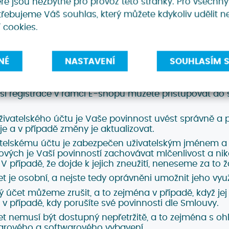
eré jsou nezbytné pro provoz této stránky. Pro všechny
kého účtu, výhodou však je, že není třeba opakovaně 
řebujeme Váš souhlas, který můžete kdykoliv udělit n
daje.
 cookies.
řípadech umožňujeme na nákup Služby využít slevu. Pro
v rámci návrhu Objednávky vyplnili údaje o této slev
k učiníte, bude Vám Služba poskytnuta se slevou.
NÉ
NASTAVENÍ
SOUHLASÍM S
 účet
ší registrace v rámci E-shopu můžete přistupovat do 
 Uživatelského účtu je Vaše povinnost uvést správně a
e a v případě změny je aktualizovat.
vatelskému účtu je zabezpečen uživatelským jménem a
ových je Vaší povinností zachovávat mlčenlivost a ni
V případě, že dojde k jejich zneužití, neneseme za t
et je osobní, a nejste tedy oprávněni umožnit jeho vy
ý účet můžeme zrušit, a to zejména v případě, když jej
i v případě, kdy porušíte své povinnosti dle Smlouvy.
čet nemusí být dostupný nepřetržitě, a to zejména s 
rového a softwarového vybavení.