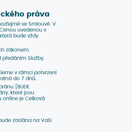
ického práva
mozřejmě ve Smlouvě. V
a Cenou uvedenou v
která bude vždy
ch zákonem.
 předáním Služby.
leme v rámci potvrzení
atná do 7 dnů.
 bránu [BUDE
ny, které jsou
 online je Celková
bude zaslána na Vaši