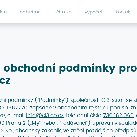
ktu
nabízíme
učím se
výpočet
kontakt
 obchodní podmínky pro 
cz
dní podmínky (“Podmínky”)
společnosti CI3, s.r.o.
, se
ČO 11667770, zapsané v obchodním rejstříku pod sp. z
ze, e-mail
info@ci3.co.cz
, telefonní číslo
736 162 066
,
00 Praha 2 („My” nebo „Prodávající”) upravují v soula
12 Sb., občanský zákoník, ve znění pozdějších předpis