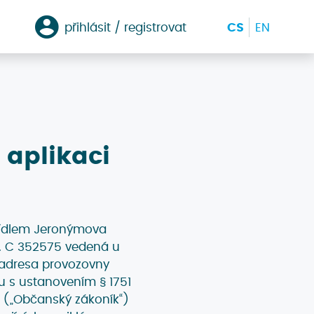
přihlásit / registrovat
CS
EN
aplikaci
 sídlem Jeronýmova
n. C 352575 vedená u
 adresa provozovny
du s ustanovením § 1751
ů („Občanský zákoník“)