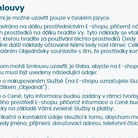
mlouvy
i je možné uzavřít pouze v českém jazyce.
avírána na dálku prostřednictvím E-shopu, přičemž ná
prostředků na dálku hradíte Vy. Tyto náklady se však 
, kterou hradíte za používání těchto prostředků (tedy
ádné další náklady účtované Námi tedy nad rámec Ce
sláním Objednávky souhlasíte s tím, že prostředky k
m mohli Smlouvu uzavřít, je třeba, abyste na E-shopu
u musí být uvedeny následující údaje:
 o nakupovaném Službě (na E-shopu označujete Služ
ačítkem „Objednat“);
 o Ceně; tyto informace budou zadány v rámci tvorb
kého prostředí E-shopu, přičemž informace o Ceně b
ky na základě Vámi zvolené Služby a platby;
ifikační a kontaktní údaje sloužící k tomu, abychom mo
edy jméno, příjmení, doručovací adresu, telefonní čís