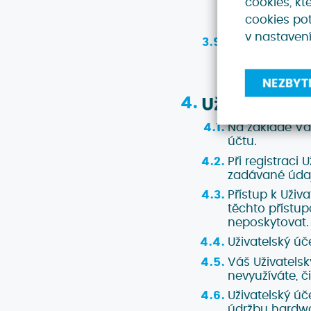
cookies, kt
bez Uživatels
cookies pot
identifikační ú
v nastavení
V některých p
třeba, abyste 
pole. Pokud ta
NEZBYT
Uživatelský
Na základě Va
účtu.
Při registraci
zadávané údaj
Přístup k Uži
těchto přístup
neposkytovat. 
Uživatelský úč
Váš Uživatelsk
nevyužíváte, č
Uživatelský ú
údržbu hardwa