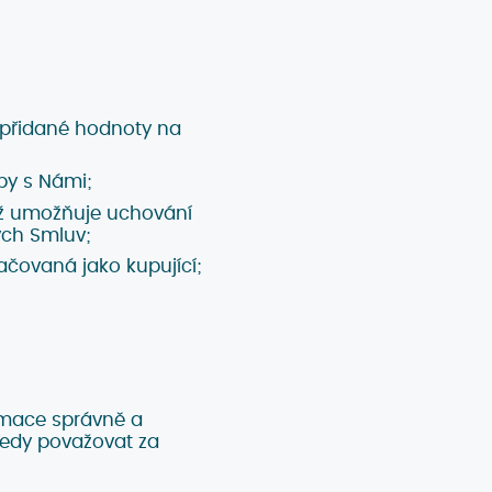
 přidané hodnoty na
by s Námi;
jež umožňuje uchování
ých Smluv;
čovaná jako kupující;
rmace správně a
tedy považovat za