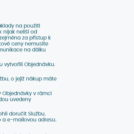
klady na použití
nijak neliší od
 zejména za přístup k
lkové ceny nemusíte
omunikace na dálku
 vytvořili Objednávku.
bu, o jejíž nákup máte
y Objednávky v rámci
udou uvedeny
hli doručit Službu,
lo a e-mailovou adresu.