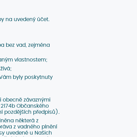
by na uvedený účet.
ba bez vad, zejména
aným vlastnostem;
žívá;
 Vám byly poskytnuty
ými obecně závaznými
až 2174b Občanského
í pozdějších předpisů).
lněna některá z
práva z vadného plnění
esy uvedené u Našich