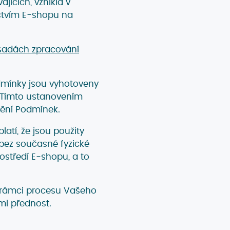
ajících, vzniklá v
ictvím E-shopu na
sadách zpracování
dmínky jsou vyhotoveny
 Tímto ustanovením
nění Podmínek.
latí, že jsou použity
bez současné fyzické
středí E-shopu, a to
v rámci procesu Vašeho
i přednost.