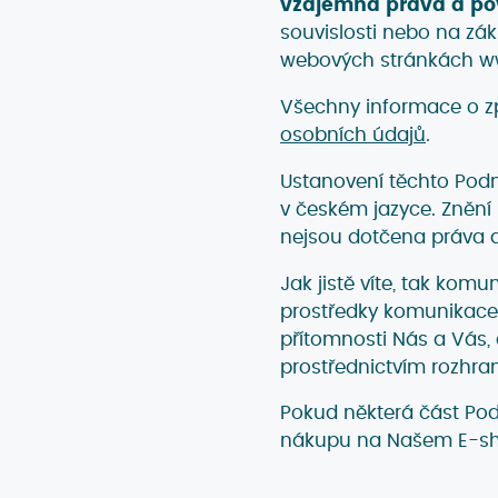
vzájemná práva a po
souvislosti nebo na zá
webových stránkách ww
Všechny informace o z
osobních údajů
.
Ustanovení těchto Pod
v českém jazyce. Zněn
nejsou dotčena práva a
Jak jistě víte, tak komu
prostředky komunikace 
přítomnosti Nás a Vás,
prostřednictvím rozhra
Pokud některá část Pod
nákupu na Našem E-sho