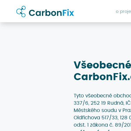
o proje
Všeobecné
CarbonFix.
Tyto všeobecné obcho
337/6, 252 19 Rudná, I
Městského soudu v Pra
Oldřichova 517/33, 128 
odst. 1 zákona č. 89/20