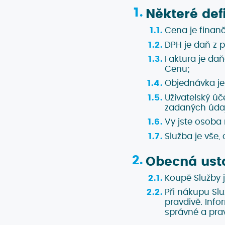
Některé def
Cena je finanč
DPH je daň z 
Faktura je da
Cenu;
Objednávka je
Uživatelský úč
zadaných údaj
Vy jste osoba
Služba je vše
Obecná ust
Koupě Služby 
Při nákupu Sl
pravdivě. Inf
správné a prav