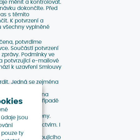
je měnit a kontrolovat.
ednávku dokončíte. Před
las s těmito
t. K potvrzení a
dou všechny vyplněné
čena, potvrdíme
e. Součástí potvrzení
 zprávy. Podmínky ve
a potvrzující e-mailové
hází k uzavření Smlouvy
dit. Jedná se zejména
důvod, pro který
me Vám nabídku na
ookies
 je v takovém případě
vné
acení Celkové ceny.
é údaje jsou
 jeho prostřednictvím. I
ování
divost a úplnost
 pouze ty
ko v případě kupujícího