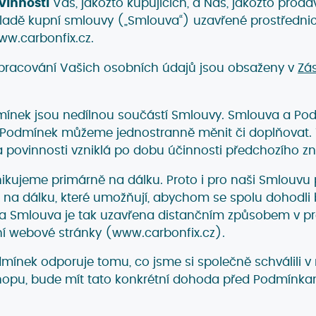
vinnosti
Vás, jakožto kupujících, a Nás, jakožto prodáv
kladě kupní smlouvy („Smlouva“) uzavřené prostředn
w.carbonfix.cz.
pracování Vašich osobních údajů jsou obsaženy v
Zá
mínek jsou nedílnou součástí Smlouvy. Smlouva a Po
í Podmínek můžeme jednostranně měnit či doplňovat.
 povinnosti vzniklá po dobu účinnosti předchozího z
nikujeme primárně na dálku. Proto i pro naši Smlouvu p
na dálku, které umožňují, abychom se spolu dohodli 
 a Smlouva je tak uzavřena distančním způsobem v pro
ní webové stránky (www.carbonfix.cz).
mínek odporuje tomu, co jsme si společně schválili 
pu, bude mít tato konkrétní dohoda před Podmínkam