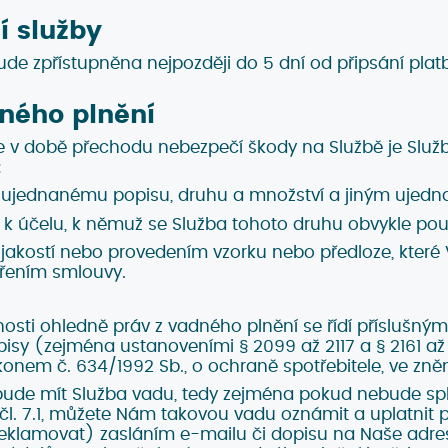
í služby
de zpřístupněna nejpozději do 5 dní od připsání plat
ného plnění
e v době přechodu nebezpečí škody na Službě je Služ
:
ujednanému popisu, druhu a množství a jiným ujedn
 k účelu, k němuž se Služba tohoto druhu obvykle pou
jakostí nebo provedením vzorku nebo předloze, které
řením smlouvy.
nosti ohledně práv z vadného plnění se řídí příslušn
pisy (zejména ustanoveními § 2099 až 2117 a § 2161 
onem č. 634/1992 Sb., o ochraně spotřebitele, ve zněn
 bude mít Služba vadu, tedy zejména pokud nebude sp
čl. 7.1, můžete Nám takovou vadu oznámit a uplatnit 
reklamovat) zasláním e-mailu či dopisu na Naše adr