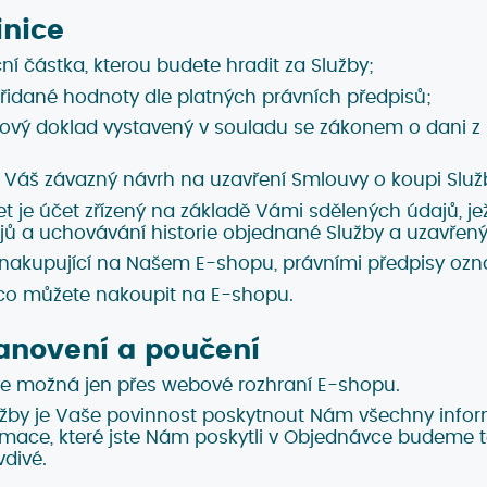
inice
ní částka, kterou budete hradit za Služby;
přidané hodnoty dle platných právních předpisů;
ňový doklad vystavený v souladu se zákonem o dani z
 Váš závazný návrh na uzavření Smlouvy o koupi Služ
et je účet zřízený na základě Vámi sdělených údajů, 
ů a uchovávání historie objednané Služby a uzavřen
 nakupující na Našem E-shopu, právními předpisy ozna
, co můžete nakoupit na E-shopu.
anovení a poučení
je možná jen přes webové rozhraní E-shopu.
užby je Vaše povinnost poskytnout Nám všechny info
ormace, které jste Nám poskytli v Objednávce budeme 
divé.