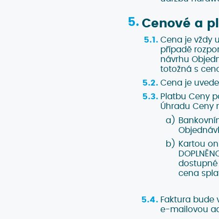
Cenové a pl
Cena je vždy 
případě rozpo
návrhu Objedn
totožná s cen
Cena je uvede
Platbu Ceny p
Úhradu Ceny m
Bankovním
Objednávk
Kartou on
DOPLNĚNO]
dostupné 
cena spla
Faktura bude 
e-mailovou ad