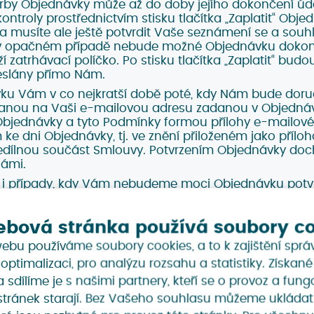
rby Objednávky může až do doby jejího dokončení úda
ontroly prostřednictvím stisku tlačítka „Zaplatit“ Obj
ka musíte ale ještě potvrdit Vaše seznámení se a souh
 opačném případě nebude možné Objednávku dokonči
í zatrhávací políčko. Po stisku tlačítka „Zaplatit“ bu
eslány přímo Nám.
ku Vám v co nejkratší době poté, kdy Nám bude doru
anou na Vaši e-mailovou adresu zadanou v Objednávc
Objednávky a tyto Podmínky formou přílohy e-mailové
ke dni Objednávky, tj. ve znění přiloženém jako příloh
 nedílnou součást Smlouvy. Potvrzením Objednávky doc
ámi.
i případy, kdy Vám nebudeme moci Objednávku potvr
 Služba není dostupná. V případě, že nastane jakýkoli 
ednávku potvrdit, budeme Vás kontaktovat a zašle
ebová stránka používá soubory c
uvy v pozměněné podobě oproti Objednávce. Smlouva
víli, kdy Naši nabídku potvrdíte.
ebu používáme soubory cookies, a to k zajištění sprá
 dojde k uzavření Smlouvy, Vám vzniká závazek k zapl
 optimalizaci, pro analýzu rozsahu a statistiky. Získan
máte zřízen Uživatelský účet, můžete učinit Objednávku
sdílíme je s našimi partnery, kteří se o provoz a fung
padě máte ale povinnost zkontrolovat správnost, prav
tránek starají. Bez Vašeho souhlasu můžeme ukládat
 údajů. Způsob tvorby Objednávky je však totožný, ja