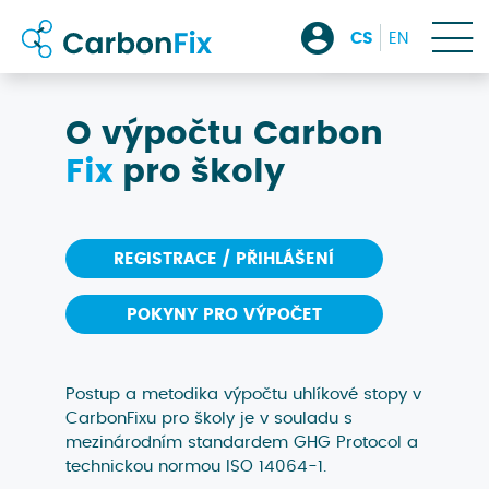
kontakt
CS
EN
přihlásit
O výpočtu Carbon
Fix
pro školy
/
REGISTRACE / PŘIHLÁŠENÍ
registrovat
POKYNY PRO VÝPOČET
Postup a metodika výpočtu uhlíkové stopy v
CarbonFixu pro školy je v souladu s
mezinárodním standardem GHG Protocol a
technickou normou ISO 14064-1.