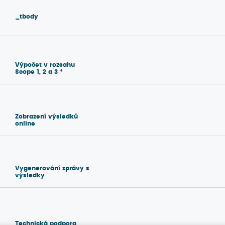
_tbody
Výpočet v rozsahu
Scope 1, 2 a 3 *
Zobrazení výsledků
online
Vygenerování zprávy s
výsledky
Technická podpora