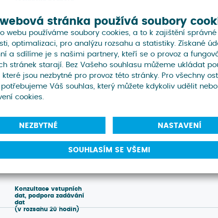
 webová stránka používá soubory cook
o webu používáme soubory cookies, a to k zajištění správné
ti, optimalizaci, pro analýzu rozsahu a statistiky. Získané úd
Export vstupních dat
do excelu
í a sdílíme je s našimi partnery, kteří se o provoz a fungov
h stránek starají. Bez Vašeho souhlasu můžeme ukládat pou
 které jsou nezbytné pro provoz této stránky. Pro všechny ost
 potřebujeme Váš souhlas, který můžete kdykoliv udělit nebo
Možnost sdílení
vení cookies.
výpočtu s více
uživateli
NEZBYTNÉ
NASTAVENÍ
Kontrola vstupů a
výstupů
SOUHLASÍM SE VŠEMI
(v rozsahu 3 hodin)
Konzultace vstupních
dat, podpora zadávání
dat
(v rozsahu 20 hodin)