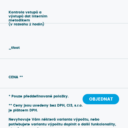
Kontrola vstupů a
výstupů dat interním
metodikem
(v rozsahu 2 hodin)
_tfoot
CENA **
* Pouze předdefinované položky.
OBJEDNAT
** Ceny jsou uvedeny bez DPH, CI3, s.r.o.
je plátcem DPH.
Nevyhovuje Vám některá varianta výpočtu, nebo
potřebujete variantu výpočtu doplnit o další funkcionality,